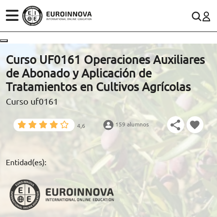
ÁREAS
ES
CONTACTO
Curso UF0161 Operaciones Auxiliares
(+34)958 050 200
(gratuito en España)
de Abonado y Aplicación de
ESTUDIOS
Tratamientos en Cultivos Agrícolas
900 831 200
Curso uf0161
CONOCE EUROINNOVA
formacion@euroinnova.com
159 alumnos
4,6
BECAS Y FINANCIACIÓN
TRABAJA CON NOSOTROS
Entidad(es):
RECURSOS EDUCATIVOS
ARTÍCULOS