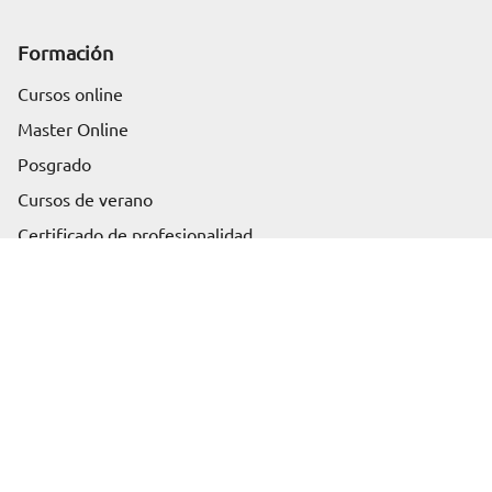
Formación
Cursos online
Master Online
Posgrado
Solicita información
Cursos de verano
Certificado de profesionalidad
Cursos online homologados
Somos Euroinnova
Sobre nosotros
Blog
Artículos
Rankings