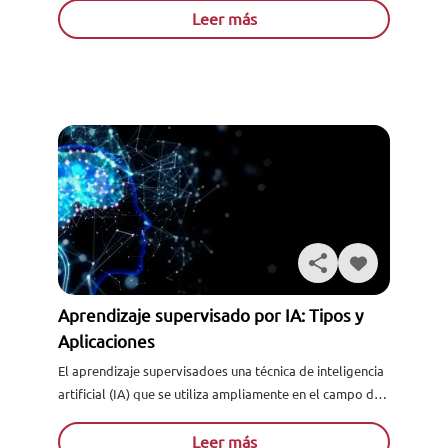
una fuente de datos, sus tipos...
Leer más
Aprendizaje supervisado por IA: Tipos y
Aplicaciones
El aprendizaje supervisadoes una técnica de inteligencia
artificial (IA) que se utiliza ampliamente en el campo del
machine learning. Esta técnica se basa en el uso de
conjuntos de datos etiquetados...
Leer más