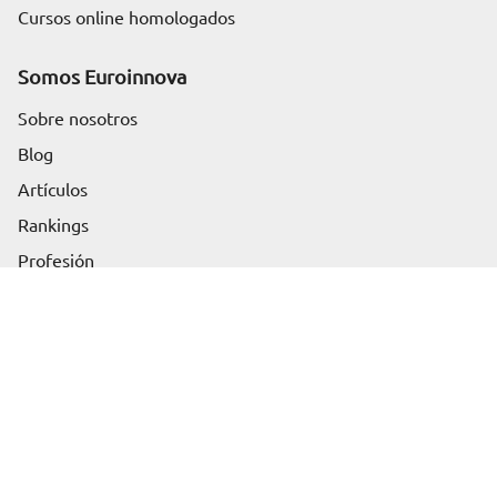
Cursos online homologados
Somos Euroinnova
Sobre nosotros
Blog
Artículos
Solicita información
Rankings
Profesión
Contenido
Productos más demandados
Glosario
Áreas de conocimiento
Art and Architecture