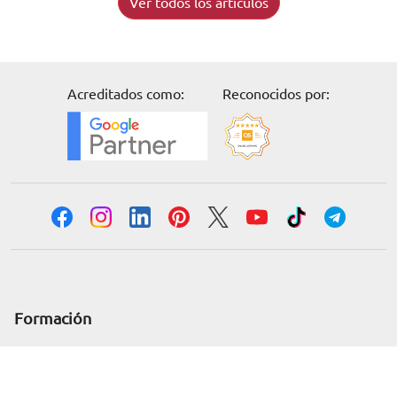
Ver todos los artículos
Acreditados como:
Reconocidos por:
Solicita información
Formación
Cursos online
Master Online