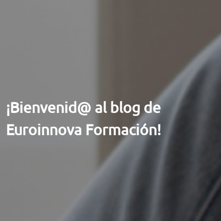
ORIENTACIÓN LABORAL
¡Bienvenid@ al blog de
Euroinnova Formación!