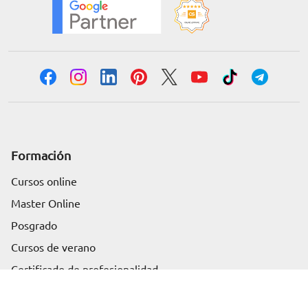
Formación
Cursos online
Master Online
Posgrado
Solicita información
Cursos de verano
Certificado de profesionalidad
Cursos online homologados