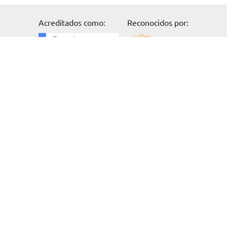
Solicita información
Acreditados como:
Reconocidos por:
Formación
Cursos online
Master Online
Posgrado
Cursos de verano