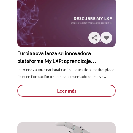
Euroinnova lanza su innovadora
plataforma My LXP: aprendizaje
personalizado y acceso a un sinfín de
Euroinnova International Online Education, marketplace
recursos gratuitos
líder en formación online, ha presentado su nueva
plataforma My Learning Experience Platform (My LXP),
un avance que refuerza su compromiso....
Leer más