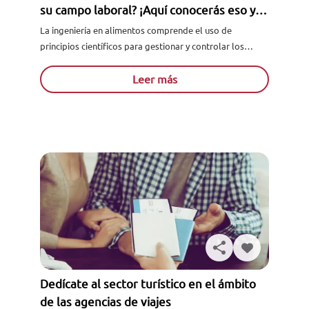
su campo laboral? ¡Aquí conocerás eso y
más!
La ingeniería en alimentos comprende el uso de
principios científicos para gestionar y controlar los
procesos alimentarios de diversos productos o
servicios. Esta rama de la...
Leer más
Dedícate al sector turístico en el ámbito
de las agencias de viajes