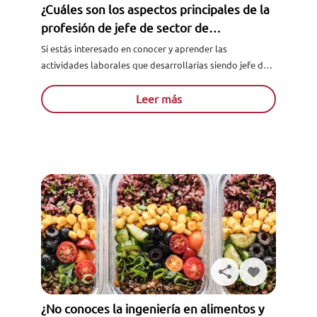
¿Cuáles son los aspectos principales de la
profesión de jefe de sector de
restaurante o sala?
Si estás interesado en conocer y aprender las
actividades laborales que desarrollarías siendo jefe de
sector de restaurante o sala, este post resolverá tus
dudas. Podrás...
Leer más
¿No conoces la ingeniería en alimentos y