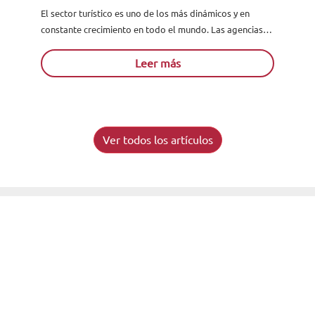
El sector turístico es uno de los más dinámicos y en
constante crecimiento en todo el mundo. Las agencias
de viajes juegan un papel clave en...
Leer más
Ver todos los artículos
Solicita información
Acreditados como:
Reconocidos por: