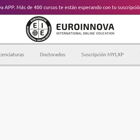
a APP. Más de 400 cursos te están esperando con tu suscripció
cenciaturas
Doctorados
Suscripción MYLXP