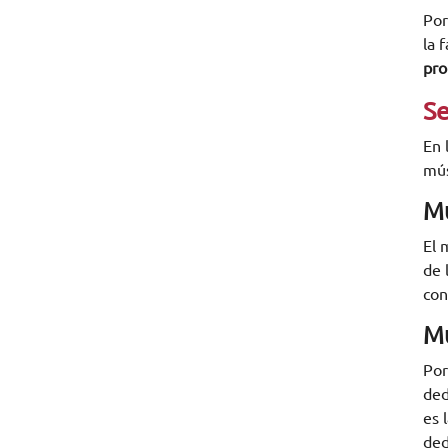
Por
la 
pro
S
En 
mús
Mú
El 
de 
con
Mú
Por
ded
es 
ded