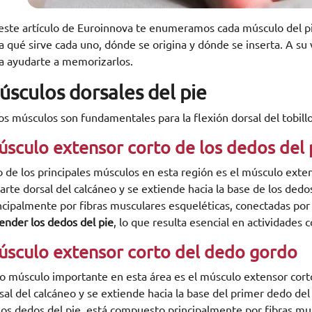
este artículo de Euroinnova te enumeramos cada músculo del pi
a qué sirve cada uno, dónde se origina y dónde se inserta. A 
a ayudarte a memorizarlos.
úsculos dorsales del pie
os músculos son fundamentales para la flexión dorsal del tobillo
sculo extensor corto de los dedos del 
 de los principales músculos en esta región es el músculo exten
parte dorsal del calcáneo y se extiende hacia la base de los ded
ncipalmente por fibras musculares esqueléticas, conectadas por t
ender los dedos del pie
, lo que resulta esencial en actividades 
sculo extensor corto del dedo gordo
o músculo importante en esta área es el músculo extensor corto
sal del calcáneo y se extiende hacia la base del primer dedo del
los dedos del pie, está compuesto principalmente por fibras mus