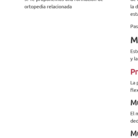
ortopedia relacionada
la 
est
Pas
M
Est
y l
Pr
La 
fle
Mú
El 
ded
Mú