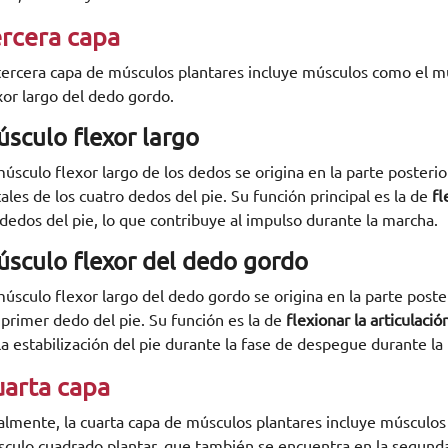
rcera capa
tercera capa de músculos plantares incluye músculos como el mú
xor largo del dedo gordo.
sculo flexor largo
músculo flexor largo de los dedos se origina en la parte posterior
tales de los cuatro dedos del pie. Su función principal es la de
fl
 dedos del pie, lo que contribuye al impulso durante la marcha.
sculo flexor del dedo gordo
músculo flexor largo del dedo gordo se origina en la parte posteri
 primer dedo del pie. Su función es la de
flexionar la articulaci
la estabilización del pie durante la fase de despegue durante la
arta capa
almente, la cuarta capa de músculos plantares incluye músculos
culo cuadrado plantar, que también se encuentra en la segun