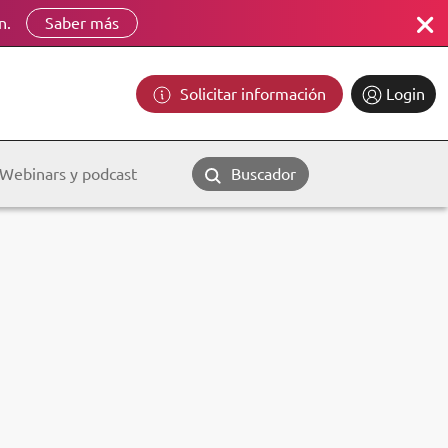
n.
Saber más
Solicitar información
Login
Webinars y podcast
Buscador