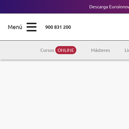
Descarga Euroinnov
ESTUDIOS
Cursos
Menú
900 831 200
Máster
ÁREAS
Licenciaturas
Cursos
ONLINE
Másteres
Li
ESTUDIOS
Doctorados
CONOCE EUROINNOVA
Maestría
BECAS Y
Diplomados
FINANCIACIÓN
Certificados de
Profesionalidad
RECURSOS
EDUCATIVOS