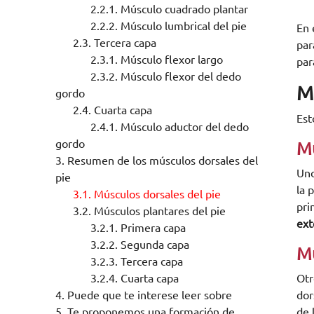
2.2.1.
Músculo cuadrado plantar
2.2.2.
Músculo lumbrical del pie
En 
2.3.
Tercera capa
par
2.3.1.
Músculo flexor largo
par
2.3.2.
Músculo flexor del dedo
M
gordo
2.4.
Cuarta capa
Est
2.4.1.
Músculo aductor del dedo
gordo
Mú
3.
Resumen de los músculos dorsales del
Uno
pie
la 
3.1.
Músculos dorsales del pie
pri
3.2.
Músculos plantares del pie
ext
3.2.1.
Primera capa
3.2.2.
Segunda capa
Mú
3.2.3.
Tercera capa
3.2.4.
Cuarta capa
Otr
4.
Puede que te interese leer sobre
dor
5.
Te proponemos una formación de
de 