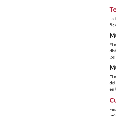
Te
La 
fle
Mú
El 
dis
los
Mú
El 
del
en 
Cu
Fin
mús