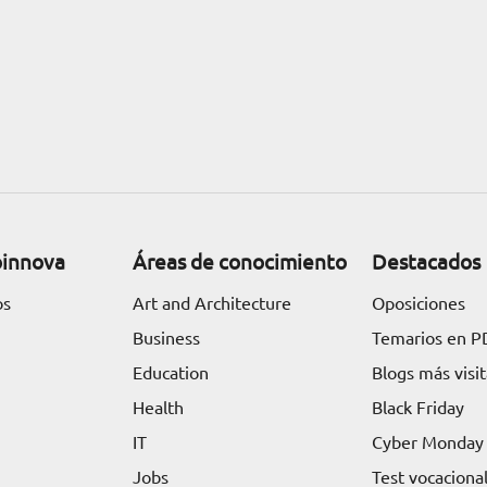
oinnova
Áreas de conocimiento
Destacados
os
Art and Architecture
Oposiciones
Business
Temarios en P
Education
Blogs más visi
Health
Black Friday
IT
Cyber Monday
Jobs
Test vocaciona