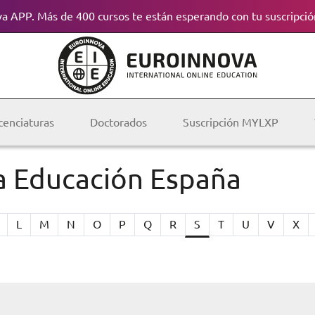
a APP. Más de 400 cursos te están esperando con tu suscripció
cenciaturas
Doctorados
Suscripción MYLXP
ta Educación España
L
M
N
O
P
Q
R
S
T
U
V
X