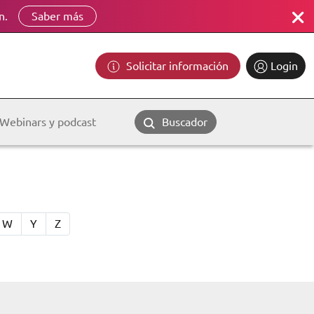
n.
Saber más
Solicitar información
Login
Webinars y podcast
Buscador
W
Y
Z