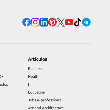
Artículos
Business
DF
Health
tados
IT
Education
Jobs & professions
l
Art and Architecture