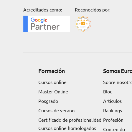
ARTÍCULOS
Acreditados como:
Reconocidos por:
ORIENTACIÓN
LABORAL
CONTACTO
ES
(+34)958 050 200
(gratuito en
Formación
Somos Eur
España)
900 831 200
Cursos online
Sobre nosotr
formacion@euroinnova.com
Master Online
Blog
Posgrado
Artículos
TRABAJA CON NOSOTROS
Cursos de verano
Rankings
Certificado de profesionalidad
Profesión
Cursos online homologados
Contenido