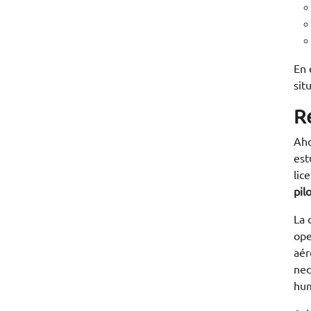
En 
sit
Re
Aho
est
lic
pil
La 
ope
aér
nec
hum