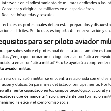
Intervenir en el adiestramiento de militares dedicados a las i
Coordinar y dirigir a los militares en el espacio aéreo.
Realizar búsquedas y rescates.
efecto, estos profesionales deben estar preparados y dispuestos 
uaciones difíciles. Por lo que, es importante tener vocación y un
quisitos para ser piloto aviador mil
ra que sabes sobre el profesional de esta área, también es f
udiar. ¿Tengo que formarme en ingeniería aeronáutica en Méxic
enciatura en aeronáutica militar? Esto te ayudará a comprender
oto aviador militar
.
carrera de aviación militar se encuentra relacionada con el diseño
ración y utilización para fines del Estado, principalmente. Por 
eo altamente capacitado en los campos tecnológico, cultural y s
esidades que demande la Nación, mediante una formación militar 
anismo, la ética y el compromiso social.