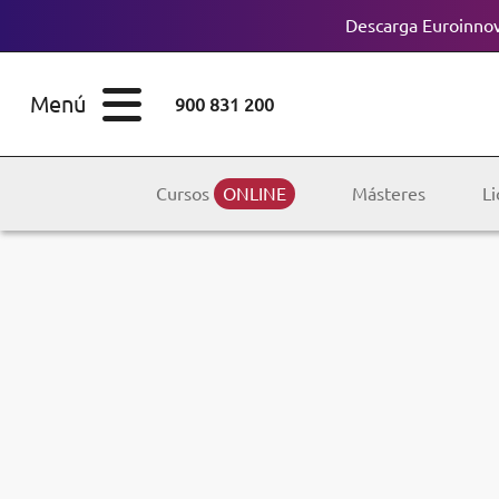
Descarga Euroinnov
ESTUDIOS
Cursos
Menú
900 831 200
Máster
ÁREAS
Licenciaturas
Cursos
ONLINE
Másteres
Li
ESTUDIOS
Doctorados
CONOCE EUROINNOVA
Maestría
BECAS Y
Diplomados
FINANCIACIÓN
Certificados de
Profesionalidad
RECURSOS
EDUCATIVOS