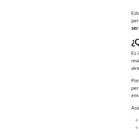
Est
per
ser 
¿Q
Es 
rea
air
Por
per
eme
Asi