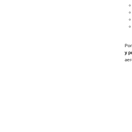
Por
y p
aer