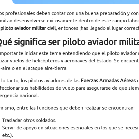
os profesionales deben contar con una buena preparación y con c
mitan desenvolverse exitosamente dentro de este campo laboral
piloto aviador militar civil,
entonces ¡has llegado al lugar correc
ué significa ser piloto aviador milit
importante iniciar este tema entendiendo que el piloto aviador m
lizar vuelos de helicópteros y aeronaves del Estado. Se encuen
e-aire o en el ataque aire-tierra.
 lo tanto, los pilotos aviadores de las
Fuerzas Armadas Aéreas
d
feccionar sus habilidades de vuelo para asegurarse de que siem
rgencia nacional.
mismo, entre las funciones que deben realizar se encuentran:
Trasladar otros soldados.
Servir de apoyo en situaciones esenciales en los que se necesi
etc.).