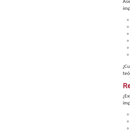
Asi
imp
¿Cu
teó
Re
¿Ex
imp