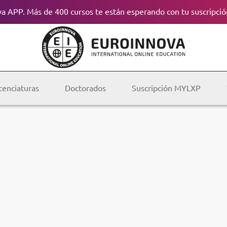
a APP. Más de 400 cursos te están esperando con tu suscripció
cenciaturas
Doctorados
Suscripción MYLXP