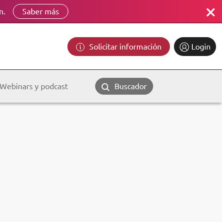
n.
Saber más
Solicitar información
Login
Webinars y podcast
Buscador