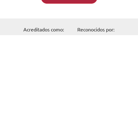
Solicita información
Acreditados como:
Reconocidos por:
Formación
Cursos online
Master Online