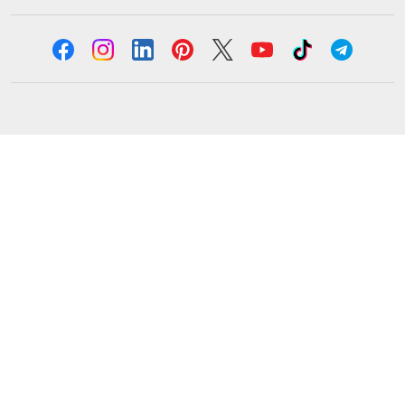
Solicita información
Formación
Cursos online
Master Online
Posgrado
Cursos de verano
Certificado de profesionalidad
Cursos online homologados
Somos Euroinnova