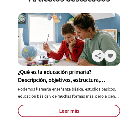
¿Qué es la educación primaria?
Descripción, objetivos, estructura,
asignaturas y más
Podemos llamarla enseñanza básica, estudios básicos,
educación básica y de muchas formas más, pero a ciencia
cierta, ¿sabes en realidad lo qué es la educación
primaria...
Leer más