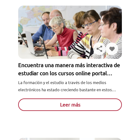
Encuentra una manera más interactiva de
estudiar con los cursos online portal
alumno
La formación y el estudio a través de los medios
electrónicos ha estado creciendo bastante en estos
últimos años, y tiene una tendencia de crecimiento
igual...
Leer más