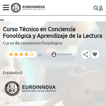
ÁREAS
ES
CONTACTO
Curso Técnico en Conciencia
(+34)958 050 200
(gratuito en España)
Fonológica y Aprendizaje de la Lectura
ESTUDIOS
Curso de conciencia fonológica
900 831 200
CONOCE EUROINNOVA
formacion@euroinnova.com
16 alumnos
4,6
BECAS Y FINANCIACIÓN
TRABAJA CON NOSOTROS
Entidad(es):
RECURSOS EDUCATIVOS
ARTÍCULOS