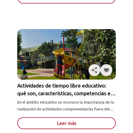
Actividades de tiempo libre educativo:
qué son, características, competencias e
ideas de actividades
En el ámbito educativo se reconoce la importancia de la
realización de actividades complementarias fuera del
horario de clase. Precisamente, estas actividades tienen
el objetivo de ampliar y reforz...
Leer más