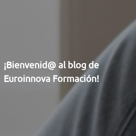
ORIENTACIÓN LABORAL
¡Bienvenid@ al blog de
Euroinnova Formación!