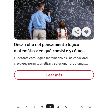
Desarrollo del pensamiento lógico
matemático: en qué consiste y cómo
potenciarlo
El pensamiento lógico matemático es una capacidad
clave que permite analizar y solucionar problemas
utilizando conceptos y principios matemáticos. Este
texto destaca la importancia de cultivar esta...
Leer más
1
2
3
4
5