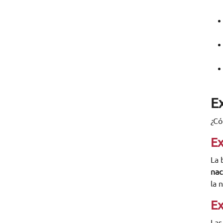
E
¿Có
Ex
La 
nac
la 
Ex
Las