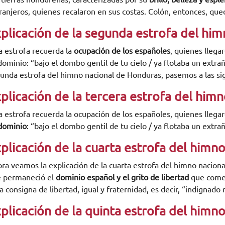
ranjeros, quienes recalaron en sus costas. Colón, entonces, q
plicación de la
segunda estrofa
del him
a estrofa recuerda la
ocupación d
e los españoles
, quienes llega
dominio: “bajo el dombo gentil de tu cielo / ya flotaba un extra
unda estrofa del himno nacional de Honduras, pasemos a las si
plicación de la t
ercera estrofa
del himn
a estrofa recuerda la ocupación de los españoles, quienes llega
dominio
: “bajo el dombo gentil de tu cielo / ya flotaba un extr
plicación de la c
uarta estrofa
del himno
ra veamos la explicación de la cuarta estrofa del himno naciona
 permaneció el
dominio español y el grito de libertad
que comen
a consigna de libertad, igual y fraternidad, es decir, “indignado 
plicación de la
quinta estrofa
del himno