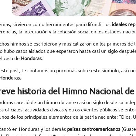
más, sirvieron como herramientas para difundir los
ideales rep
erencias, la integración y la cohesión social en los estados-naci
hos himnos se escribieron y musicalizaron en los primeros de 
o hubo casos aislados que esperaron hasta casi un siglo después
el caso de
Honduras
.
este post, te contamos un poco más sobre este símbolo, así c
Honduras
.
reve historia del Himno Nacional d
duras careció de un himno durante casi un siglo desde su inde
os oficiales, actividades cívicas y otros eventos públicos se ent
unos de los principales elementos de la patria naciente: “Dios, 
cantó en Honduras y los demás
países centroamericanos
(Guate