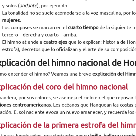
y solos (
andante
), por ejemplo.
La tonalidad no se suele acomodarse a la voz masculina, por 
mujeres
.
Los compases se marcan en el
cuarto tiempo
de la siguiente m
tercero – derecha y cuarto – arriba.
El himno atiende a
cuatro ejes
que lo explican: historia de Hon
estrofa), decretos que lo oficializan y el arte de su composició
xplicación del himno nacional de H
mo entender el himno? Veamos una breve
explicación del Him
plicación del coro del himno nacional
bandera, por sus colores, se asemeja el cielo en el que reposan 
iones centroamericanas
. Los océanos que flanquean las costas 
nación. El sol naciente evoca un nuevo amanecer, y recuerda los 
plicación de la primera estrofa del hi
 tierras hondureñas, caracterizadas por su
brillo, belleza y espl