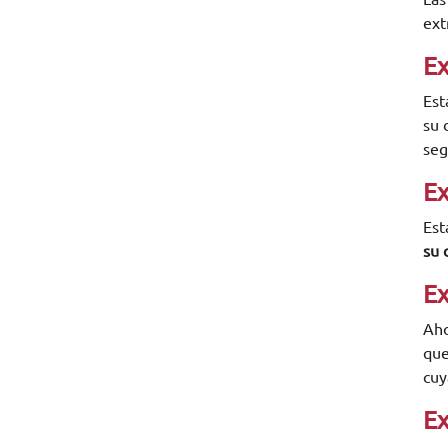
ext
Ex
Est
su 
seg
Ex
Est
su 
Ex
Aho
que
cuy
Ex