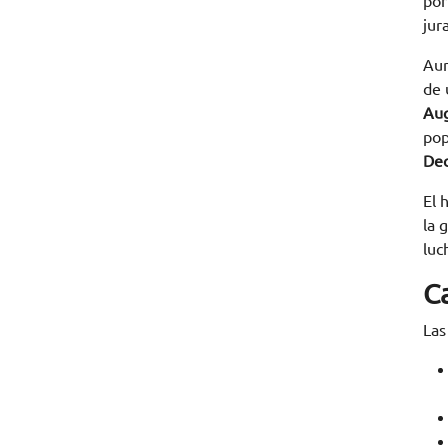
por
jur
Aun
de 
Aug
pop
Dec
El 
la 
luc
C
Las