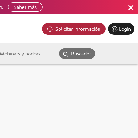
n.
Saber más
Solicitar información
Login
Webinars y podcast
Buscador