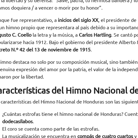
 la libertad y su defensa: “Salve, patria, tu hermosa bandera / lu
amos doquiera / a vencer o morir por tu honor”.
que fue representativo, a
inicios del siglo XX
, el presidente de
un himno propio que representara al país debido a su importan
usto C. Coello
la letra y la música, a
Carlos Hartling
. Se cantó 
ularizarse hacia 1912. Bajo el gobierno del presidente Alberto 
reto N.º 42 del 13 de noviembre de 1915
.
himno destaca no solo por su composición musical, sino también
genuina expresión del amor por la patria, el valor de la indepe
haron por la libertad.
aracterísticas del Himno Nacional 
 características del Himno Nacional de Honduras son las siguien
¿Cuántas estrofas tiene el himno nacional de Honduras? Cuen
dodecasílabos
.
El coro se cuenta como parte de las estrofas.
La musicalización se encuentra en
compás de cuatro cuartos
y 