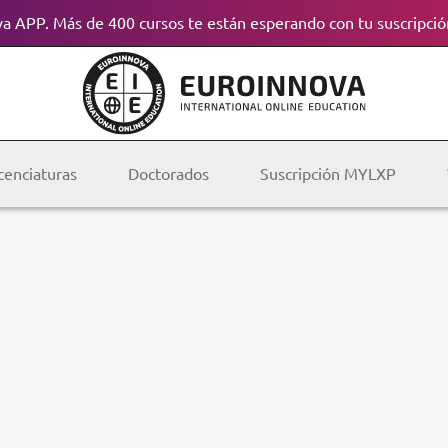
a APP. Más de 400 cursos te están esperando con tu suscripció
cenciaturas
Doctorados
Suscripción MYLXP