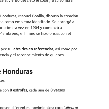
ce al viento del cielo el color / a su sombra
 Honduras, Manuel Bonilla, dispuso la creación
cia como emblema identitario. Se encargó a
por primera vez en 1904 y comenzó a
Membreño, el himno se hizo oficial con el
 por su
letra rica en referencias
, así como por
ndencia y el reconocimiento de quienes
de Honduras
tes:
ta con
8 estrofas
, cada una de
8 versos
posee diferentes movimientos: coro (
allegro
)