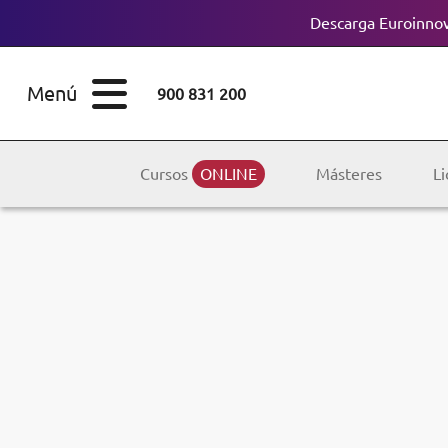
Descarga Euroinnov
ESTUDIOS
Cursos
Menú
900 831 200
Máster
ÁREAS
Licenciaturas
Cursos
ONLINE
Másteres
Li
ESTUDIOS
Doctorados
CONOCE EUROINNOVA
Maestría
BECAS Y
Diplomados
FINANCIACIÓN
Certificados de
Profesionalidad
RECURSOS
EDUCATIVOS