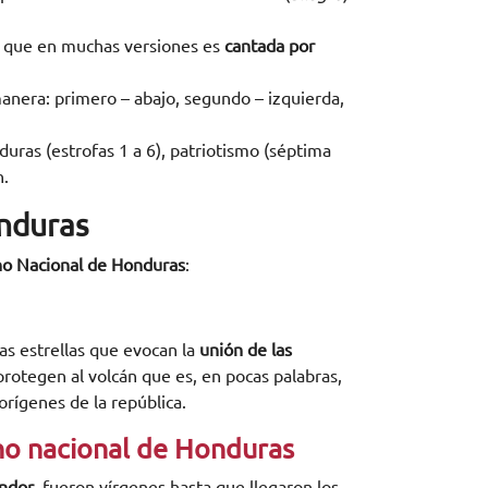
lo que en muchas versiones es
cantada por
anera: primero – abajo, segundo – izquierda,
duras (estrofas 1 a 6), patriotismo (séptima
n.
onduras
no Nacional de Honduras
:
las estrellas que evocan la
unión de las
protegen al volcán que es, en pocas palabras,
orígenes de la república.
mno nacional de Honduras
endor
, fueron vírgenes hasta que llegaron los