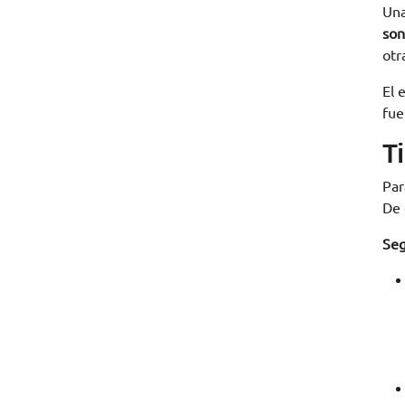
Una
son
otr
El 
fue
T
Par
De 
Seg