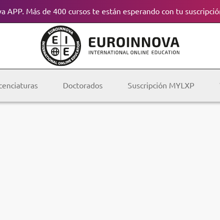
a APP. Más de 400 cursos te están esperando con tu suscripció
cenciaturas
Doctorados
Suscripción MYLXP