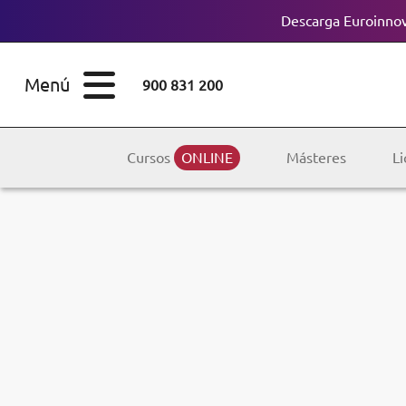
Descarga Euroinnov
ESTUDIOS
Cursos
Menú
900 831 200
Máster
ÁREAS
Licenciaturas
Cursos
ONLINE
Másteres
Li
ESTUDIOS
Doctorados
CONOCE EUROINNOVA
Maestría
BECAS Y
Diplomados
FINANCIACIÓN
Certificados de
Profesionalidad
RECURSOS
EDUCATIVOS