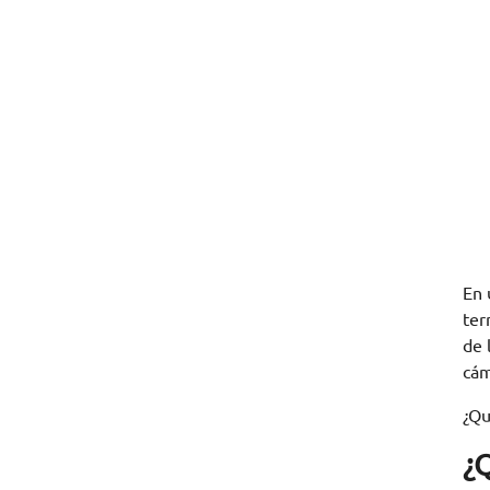
En 
ter
de 
cám
¿Qu
¿