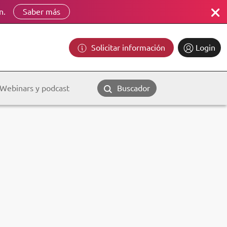
n.
Saber más
Solicitar información
Login
Webinars y podcast
Buscador