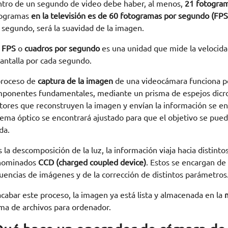
tro de un segundo de video debe haber, al menos,
21 fotogra
togramas
en la televisión es de 60 fotogramas por segundo (FPS
 segundo, será la suavidad de la imagen.
s
FPS
o
cuadros por segundo
es una unidad que mide la velocid
pantalla por cada segundo.
proceso de
captura de la imagen
de una videocámara funciona por
ponentes fundamentales, mediante un prisma de espejos dicroi
tores que reconstruyen la imagen y envían la información se encu
tema óptico se encontrará ajustado para que el objetivo se pue
da.
s la descomposición de la luz, la información viaja hacia distinto
nominados
CCD (charged coupled device)
. Estos se encargan de
uencias de imágenes y de la corrección de distintos parámetros
acabar este proceso, la imagen ya está lista y almacenada en la
m
ma de archivos para ordenador.