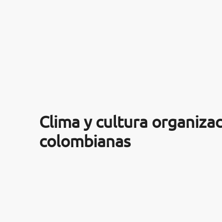
ARTÍCULOS
ORIENTACIÓN
LABORAL
CONTACTO
ES
(+34)958 050 200
(gratuito en
Clima y cultura organizac
España)
900 831 200
colombianas
formacion@euroinnova.com
TRABAJA CON NOSOTROS