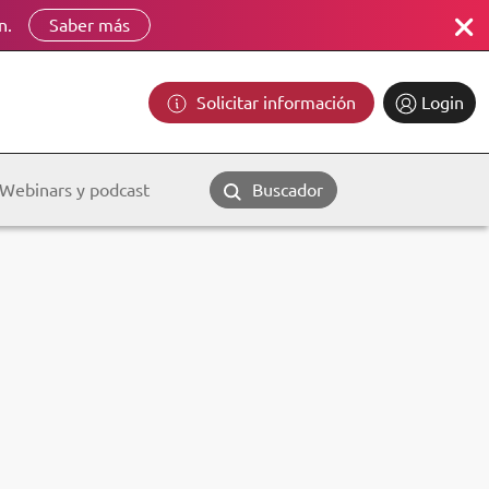
n.
Saber más
Solicitar información
Login
Webinars y podcast
Buscador