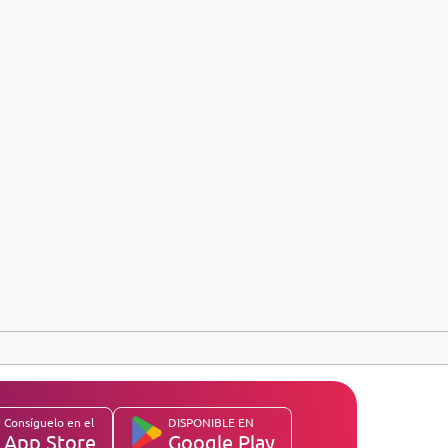
Consíguelo en el
DISPONIBLE EN
App Store
Google Play