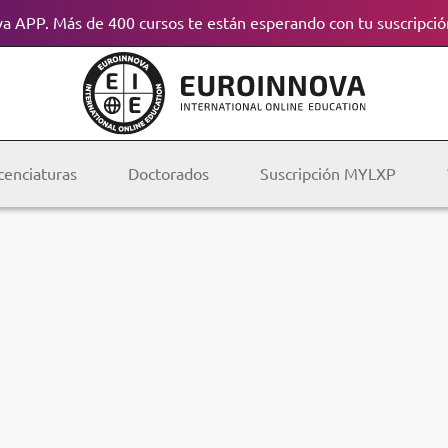
a APP. Más de 400 cursos te están esperando con tu suscripció
cenciaturas
Doctorados
Suscripción MYLXP