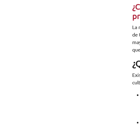
¿C
pr
La 
de 
may
que
¿Q
Exi
cul