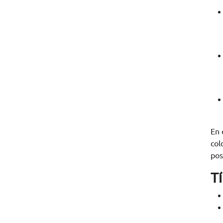
En 
col
pos
T