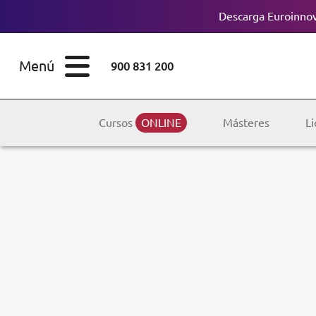
Descarga Euroinnov
ESTUDIOS
Cursos
Menú
900 831 200
Máster
ÁREAS
Licenciaturas
Cursos
ONLINE
Másteres
Li
ESTUDIOS
Doctorados
CONOCE EUROINNOVA
Maestría
BECAS Y
Diplomados
FINANCIACIÓN
Certificados de
Profesionalidad
RECURSOS
EDUCATIVOS