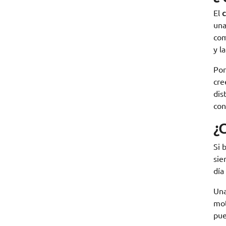
El
c
una
com
y l
Por
cre
dis
con
¿C
Si 
sie
día
Una
mot
pue