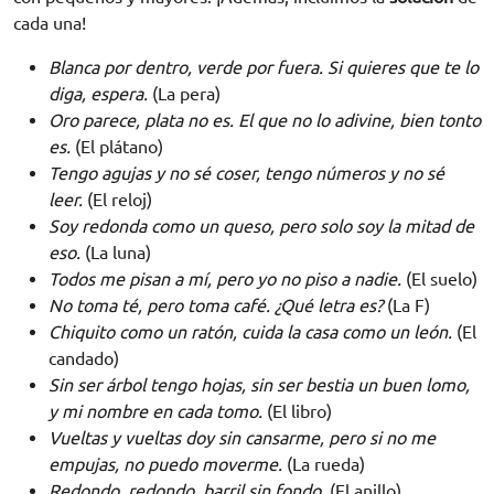
cada una!
Blanca por dentro, verde por fuera. Si quieres que te lo
diga, espera.
(La pera)
Oro parece, plata no es. El que no lo adivine, bien tonto
es.
(El plátano)
Tengo agujas y no sé coser, tengo números y no sé
leer.
(El reloj)
Soy redonda como un queso, pero solo soy la mitad de
eso.
(La luna)
Todos me pisan a mí, pero yo no piso a nadie.
(El suelo)
No toma té, pero toma café. ¿Qué letra es?
(La F)
Chiquito como un ratón, cuida la casa como un león.
(El
candado)
Sin ser árbol tengo hojas, sin ser bestia un buen lomo,
y mi nombre en cada tomo.
(El libro)
Vueltas y vueltas doy sin cansarme, pero si no me
empujas, no puedo moverme.
(La rueda)
Redondo, redondo, barril sin fondo.
(El anillo)