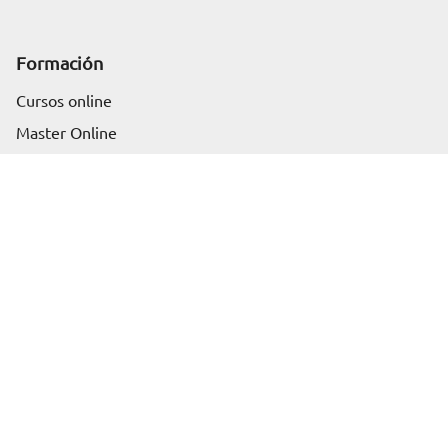
Formación
Cursos online
Solicita información
Master Online
Posgrado
Cursos de verano
Certificado de profesionalidad
Cursos online homologados
Somos Euroinnova
Sobre nosotros
Blog
Artículos