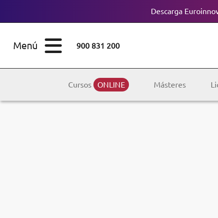
Descarga Euroinnov
ESTUDIOS
Cursos
Menú
900 831 200
Máster
ÁREAS
Licenciaturas
Cursos
ONLINE
Másteres
Li
ESTUDIOS
Doctorados
CONOCE EUROINNOVA
Maestría
BECAS Y
Diplomados
FINANCIACIÓN
Certificados de
Profesionalidad
RECURSOS
EDUCATIVOS