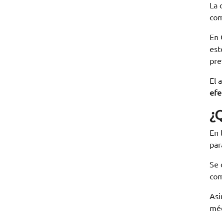
La 
com
En 
est
pre
El 
efe
¿
En 
par
Se 
com
Asi
méd