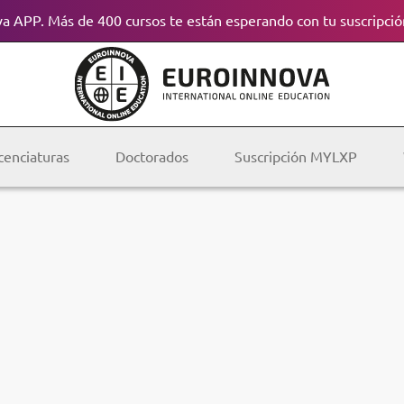
a APP. Más de 400 cursos te están esperando con tu suscripció
cenciaturas
Doctorados
Suscripción MYLXP