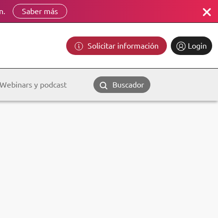
n.
Saber más
Solicitar información
Login
Webinars y podcast
Buscador