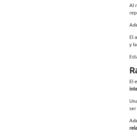
Al 
rep
Ade
El 
y l
Est
R
El 
int
Una
ser
Ade
rel