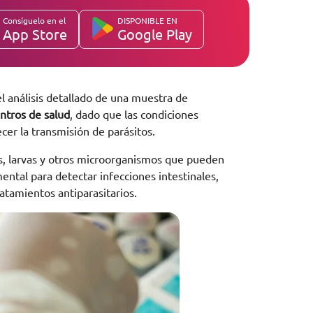
Consíguelo en el
DISPONIBLE EN
App Store
Google Play
l análisis detallado de una muestra de
ntros de salud
, dado que las condiciones
er la transmisión de parásitos.
vos, larvas y otros microorganismos que pueden
ental para detectar infecciones intestinales,
ratamientos antiparasitarios.