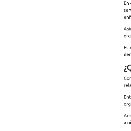
En 
ser
enf
Asi
org
Est
de
¿
Con
rel
Ent
org
Ade
a n