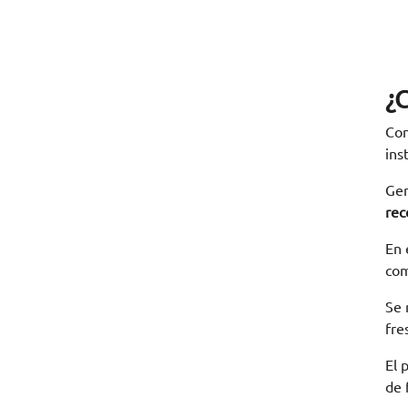
¿
Con
ins
Gen
rec
En 
com
Se 
fre
El 
de 