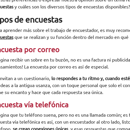
uestas
y cuáles son los diversos tipos de encuestas disponibles?
ipos de encuestas
a aprender más sobre el trabajo de encuestador, es muy reco
uestas
que se realizan y su función dentro del mercado en qué 
cuesta por correo
gina recibir un sobre en tu buzón, no es una factura ni publicidad
samientos! La encuesta por correo es así de especial.
invitan a un cuestionario,
lo respondes a tu ritmo y, cuando estés
ideas a la antigua usanza, con un toque personal que solo el co
ne su encanto y hace que cada respuesta sea única.
cuesta vía telefónica
gina que tu teléfono suena, pero no es una llamada común; es tu
uesta vía telefónica es así, con un encuestador al otro lado, lis
éfono,
se crean conexiones únicas
, y esas respuestas que compa