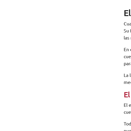
E
Cua
Su 
las
En 
cue
par
La 
med
El
El 
cue
Tod
nue