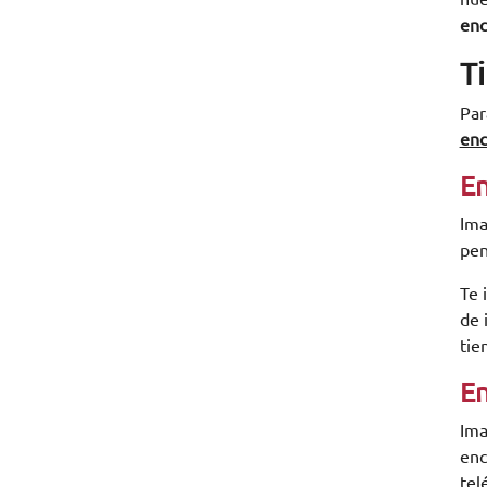
enc
T
Par
enc
En
Ima
pen
Te 
de 
tie
En
Ima
enc
tel