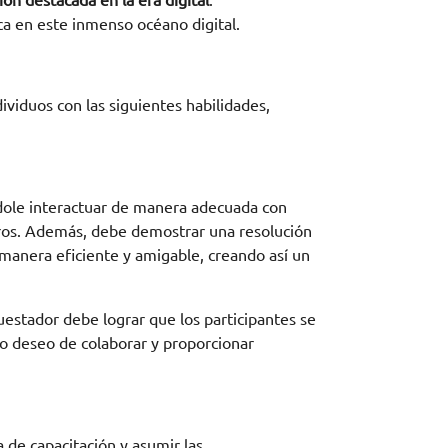
n destacada en la era digital
.
ca en este inmenso océano digital.
ividuos con las siguientes habilidades,
dole interactuar de manera adecuada con
neros. Además, debe demostrar una resolución
manera eficiente y amigable, creando así un
cuestador debe lograr que los participantes se
 deseo de colaborar y proporcionar
 de capacitación y asumir las