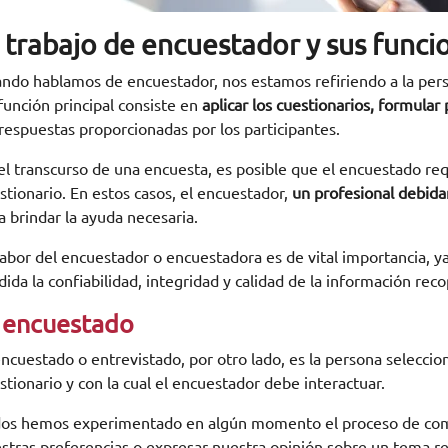
l trabajo de encuestador y sus funci
ndo hablamos de encuestador, nos estamos refiriendo a la perso
función principal consiste en
aplicar los cuestionarios, formula
 respuestas proporcionadas por los participantes.
el transcurso de una encuesta, es posible que el encuestado requ
stionario. En estos casos, el encuestador,
un profesional debid
a brindar la ayuda necesaria.
labor del encuestador o encuestadora es de vital importancia,
ida la confiabilidad, integridad y calidad de la información reco
 encuestado
encuestado o entrevistado, por otro lado, es la persona selecci
stionario y con la cual el encuestador debe interactuar.
os hemos experimentado en algún momento el proceso de compl
stras preferencias o expresar nuestra opinión sobre un tema r