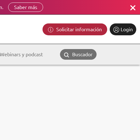
n.
Saber más
Solicitar información
Login
Webinars y podcast
Buscador