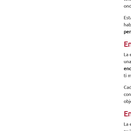
ond
Est
hab
pen
En
La 
una
enc
ti 
Cad
con
obj
En
La 