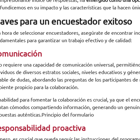
impresionante índice de respuestas, ha
emergido como una opció
fundicemos en su impacto y las características que la hacen úni
laves para un encuestador exitoso
a hora de seleccionar encuestadores, asegúrate de encontrar ind
damentales para garantizar un trabajo efectivo y de calidad:
omunicación
o requiere una capacidad de comunicación universal, permitién
ividuos de diversos estratos sociales, niveles educativos y gé
ble de dudas, abordando las preguntas de los participantes de 
iente propicio para la colaboración.
habilidad para fomentar la colaboración es crucial, ya que el en
ntan cómodos compartiendo información, generando un genuino
puestas auténticas.Principio del formulario
sponsabilidad proactiva
mero, es crucial que pueda seguir las instrucciones del programa