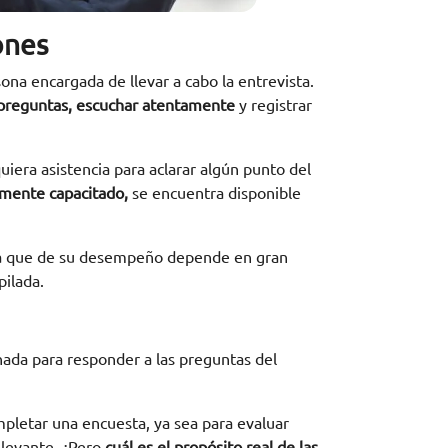
ones
na encargada de llevar a cabo la entrevista.
r preguntas, escuchar atentamente
y registrar
iera asistencia para aclarar algún punto del
amente capacitado,
se encuentra disponible
 ya que de su desempeño depende en gran
pilada.
onada para responder a las preguntas del
etar una encuesta, ya sea para evaluar
elevante. ¿Pero
cuál es el propósito real de las