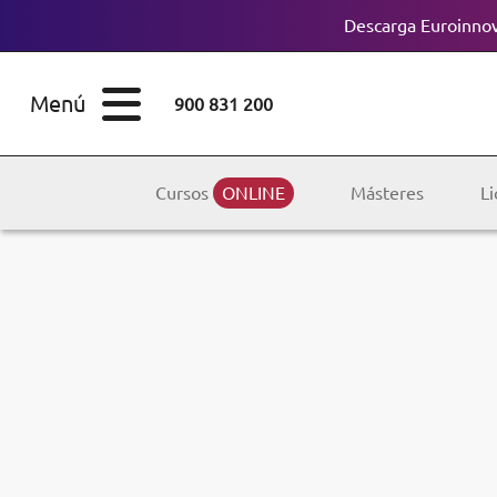
Descarga Euroinnov
ESTUDIOS
Cursos
Menú
900 831 200
Máster
ÁREAS
Licenciaturas
Cursos
ONLINE
Másteres
Li
ESTUDIOS
Doctorados
CONOCE EUROINNOVA
Maestría
BECAS Y
Diplomados
FINANCIACIÓN
Certificados de
Profesionalidad
RECURSOS
EDUCATIVOS