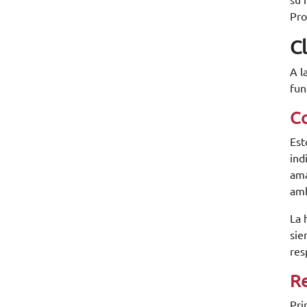
su 
Pro
C
A l
fun
C
Est
ind
ama
amb
La 
sie
res
Re
Pri