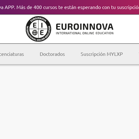
a APP. Más de 400 cursos te están esperando con tu suscripció
cenciaturas
Doctorados
Suscripción MYLXP