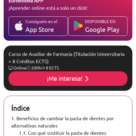
Euroinnova APP
¡Aprender online está a solo un click!
Consíguelo en el
DISPONIBLE EN
App Store
Google Play
Curso de Auxiliar de Farmacia (Titulación Universitaria
+ 8 Créditos ECTS)
Online
200h
8 ECTS
¡Me interesa!
Índice
1.
Beneficios de cambiar la pasta de dientes por
alternativas naturales
1.1.
Con qué sustituir la pasta de dientes