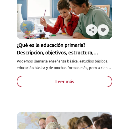
¿Qué es la educación primaria?
Descripción, objetivos, estructura,
asignaturas y más
Podemos llamarla enseñanza básica, estudios básicos,
educación básica y de muchas formas más, pero a ciencia
cierta, ¿sabes en realidad lo qué es la educación
primaria...
Leer más