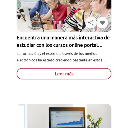
Encuentra una manera más interactiva de
estudiar con los cursos online portal
alumno
La formación y el estudio a través de los medios
electrónicos ha estado creciendo bastante en estos
últimos años, y tiene una tendencia de crecimiento
igual...
Leer más