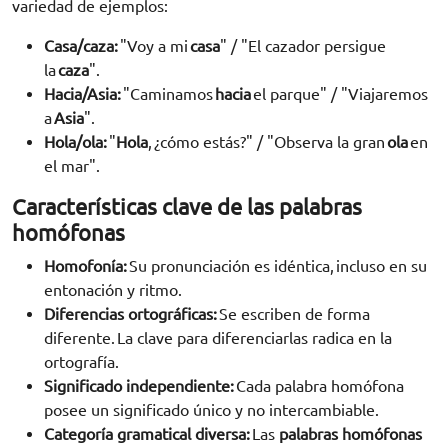
variedad de ejemplos:
Casa/caza:
"Voy a mi
casa
" / "El cazador persigue
la
caza
".
Hacia/Asia:
"Caminamos
hacia
el parque" / "Viajaremos
a
Asia
".
Hola/ola:
"
Hola
, ¿cómo estás?" / "Observa la gran
ola
en
el mar".
Características clave de las palabras
homófonas
Homofonía:
Su pronunciación es idéntica, incluso en su
entonación y ritmo.
Diferencias ortográficas:
Se escriben de forma
diferente. La clave para diferenciarlas radica en la
ortografía.
Significado independiente:
Cada palabra homófona
posee un significado único y no intercambiable.
Categoría gramatical diversa:
Las
palabras homófonas