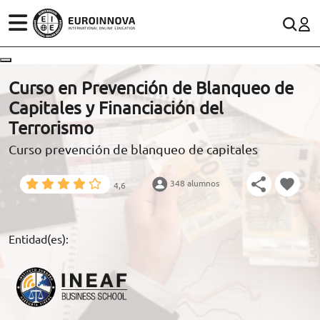
ÁREAS
ES
CONTACTO
Curso en Prevención de Blanqueo de
(+34)958 050 200
(gratuito en España)
Capitales y Financiación del
ESTUDIOS
Terrorismo
900 831 200
Curso prevención de blanqueo de capitales
CONOCE EUROINNOVA
formacion@euroinnova.com
348 alumnos
4,6
BECAS Y FINANCIACIÓN
TRABAJA CON NOSOTROS
Entidad(es):
RECURSOS EDUCATIVOS
ARTÍCULOS