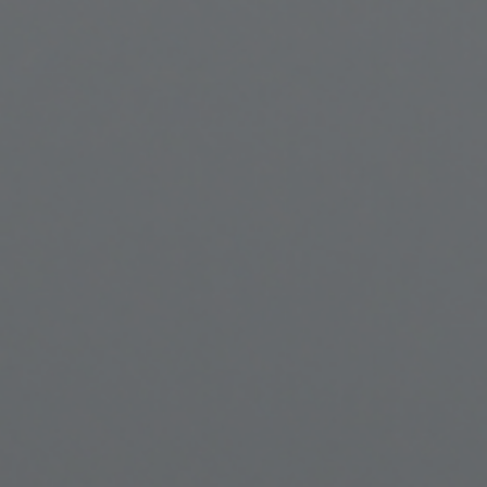
ARTÍCULOS
ORIENTACIÓN
LABORAL
CONTACTO
ES
(+34)958 050 200
(gratuito en
España)
900 831 200
formacion@euroinnova.com
TRABAJA CON NOSOTROS