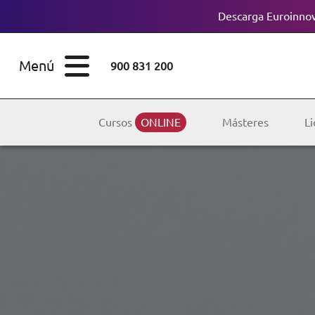
Descarga Euroinnov
ESTUDIOS
Cursos
Menú
900 831 200
Máster
ÁREAS
Licenciaturas
Cursos
ONLINE
Másteres
Li
ESTUDIOS
Doctorados
CONOCE EUROINNOVA
Maestría
BECAS Y
Diplomados
FINANCIACIÓN
Certificados de
Profesionalidad
RECURSOS
EDUCATIVOS