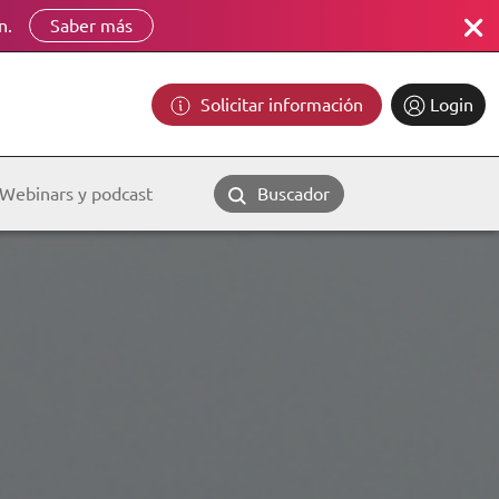
n.
Saber más
Solicitar información
Login
Webinars y podcast
Buscador