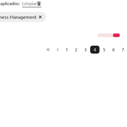
 aplicados:
Limpiar
iness Management
1
2
3
4
5
6
7