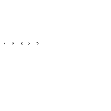
8
9
10