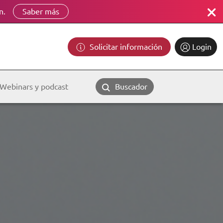
n.
Saber más
Solicitar información
Login
Webinars y podcast
Buscador