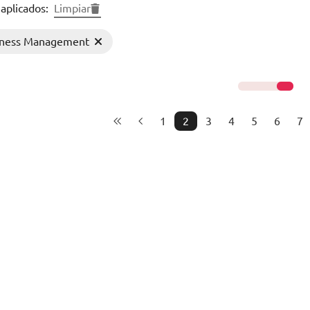
 aplicados:
Limpiar
iness Management
1
2
3
4
5
6
7