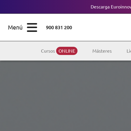
Descarga Euroinnov
ESTUDIOS
Cursos
Menú
900 831 200
Máster
ÁREAS
Licenciaturas
Cursos
ONLINE
Másteres
Li
ESTUDIOS
Doctorados
CONOCE EUROINNOVA
Maestría
BECAS Y
Diplomados
FINANCIACIÓN
Certificados de
Profesionalidad
RECURSOS
EDUCATIVOS