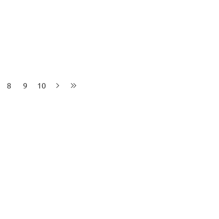
8
9
10