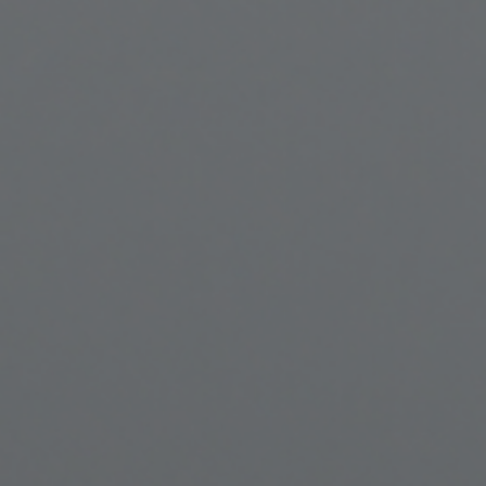
ARTÍCULOS
ORIENTACIÓN
LABORAL
CONTACTO
ES
(+34)958 050 200
(gratuito en
España)
900 831 200
formacion@euroinnova.com
TRABAJA CON NOSOTROS