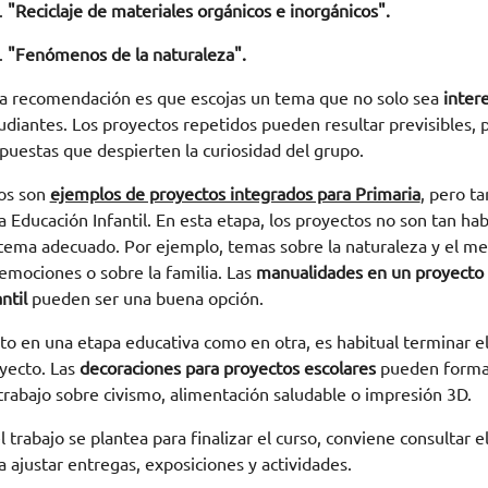
"Reciclaje de materiales orgánicos e inorgánicos".
"Fenómenos de la naturaleza".
a recomendación es que escojas un tema que no solo sea
inter
udiantes. Los proyectos repetidos pueden resultar previsibles, 
puestas que despierten la curiosidad del grupo.
os son
ejemplos de proyectos integrados para Primaria
, pero t
a Educación Infantil. En esta etapa, los proyectos no son tan hab
tema adecuado. Por ejemplo, temas sobre la naturaleza y el m
 emociones o sobre la familia. Las
manualidades en un proyecto 
antil
pueden ser una buena opción.
to en una etapa educativa como en otra, es habitual terminar el 
yecto. Las
decoraciones para proyectos escolares
pueden formar 
trabajo sobre civismo, alimentación saludable o impresión 3D.
el trabajo se plantea para finalizar el curso, conviene consultar e
a ajustar entregas, exposiciones y actividades.