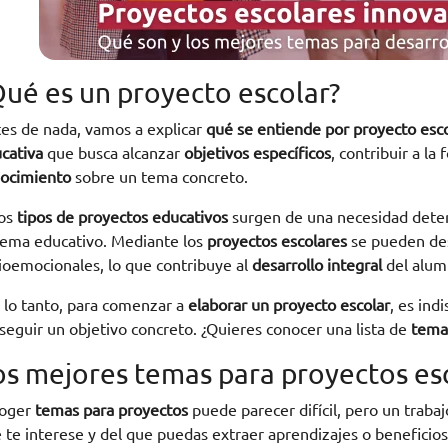
Qué es un proyecto escolar?
es de nada, vamos a explicar
qué se entiende por proyecto esco
cativa
que busca alcanzar
objetivos específicos
, contribuir a la
ocimiento
sobre un tema concreto.
os
tipos de proyectos educativos
surgen de una necesidad determ
tema educativo. Mediante los
proyectos escolares
se pueden desa
ioemocionales, lo que contribuye al
desarrollo integral
del alum
 lo tanto, para comenzar a
elaborar un proyecto escolar
, es ind
seguir un objetivo concreto. ¿Quieres conocer una lista de
temas
os mejores temas para proyectos es
coger
temas para proyectos
puede parecer difícil, pero un traba
 te interese y del que puedas extraer aprendizajes o beneficio