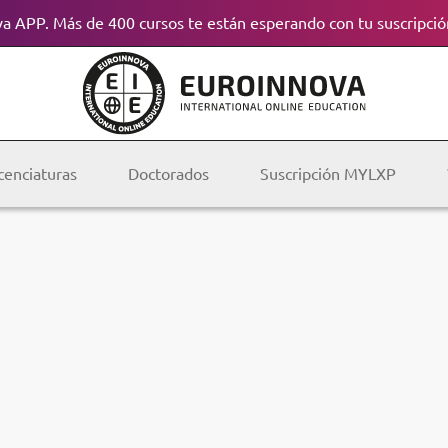
a APP. Más de 400 cursos te están esperando con tu suscripció
cenciaturas
Doctorados
Suscripción MYLXP