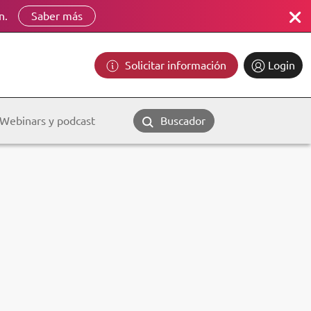
n.
Saber más
Solicitar información
Login
Webinars y podcast
Buscador