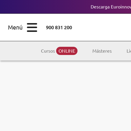
Descarga Euroinnov
ESTUDIOS
Cursos
Menú
900 831 200
Máster
ÁREAS
Licenciaturas
Cursos
ONLINE
Másteres
Li
ESTUDIOS
Doctorados
CONOCE EUROINNOVA
Maestría
BECAS Y
Diplomados
FINANCIACIÓN
Certificados de
Profesionalidad
RECURSOS
EDUCATIVOS