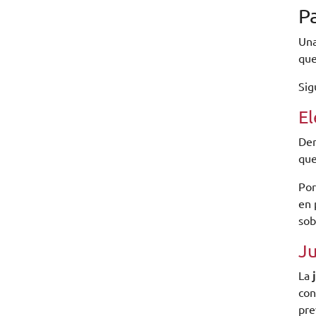
P
Una
que
Sig
El
Den
que
Por
en 
sob
Ju
La
con
pre