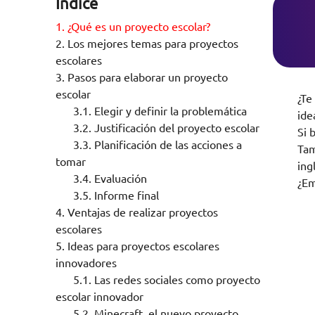
Índice
1.
¿Qué es un proyecto escolar?
2.
Los mejores temas para proyectos
escolares
3.
Pasos para elaborar un proyecto
escolar
¿Te
3.1.
Elegir y definir la problemática
ide
3.2.
Justificación del proyecto escolar
Si 
3.3.
Planificación de las acciones a
Tam
tomar
ing
3.4.
Evaluación
¿E
3.5.
Informe final
4.
Ventajas de realizar proyectos
escolares
5.
Ideas para proyectos escolares
innovadores
5.1.
Las redes sociales como proyecto
escolar innovador
5.2.
Minecraft, el nuevo proyecto