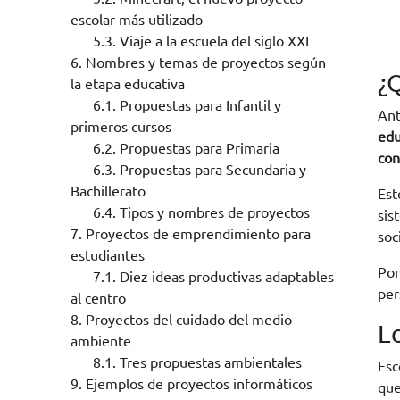
escolar más utilizado
5.3.
Viaje a la escuela del siglo XXI
6.
Nombres y temas de proyectos según
¿
la etapa educativa
6.1.
Propuestas para Infantil y
Ant
primeros cursos
edu
6.2.
Propuestas para Primaria
con
6.3.
Propuestas para Secundaria y
Bachillerato
Est
6.4.
Tipos y nombres de proyectos
sis
7.
Proyectos de emprendimiento para
soc
estudiantes
Por
7.1.
Diez ideas productivas adaptables
per
al centro
8.
Proyectos del cuidado del medio
L
ambiente
8.1.
Tres propuestas ambientales
Es
9.
Ejemplos de proyectos informáticos
que