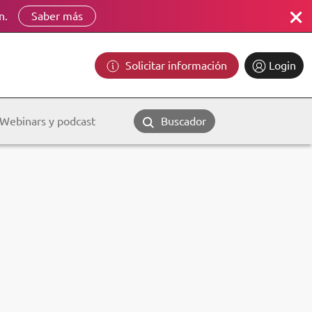
n.
Saber más
Solicitar información
Login
Webinars y podcast
Buscador