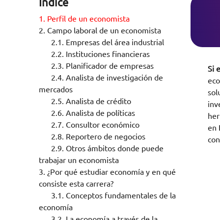
Índice
1.
Perfil de un economista
2.
Campo laboral de un economista
2.1.
Empresas del área industrial
2.2.
Instituciones financieras
2.3.
Planificador de empresas
Si 
2.4.
Analista de investigación de
eco
mercados
sol
2.5.
Analista de crédito
inv
2.6.
Analista de políticas
her
2.7.
Consultor económico
en 
2.8.
Reportero de negocios
con
2.9.
Otros ámbitos donde puede
trabajar un economista
3.
¿Por qué estudiar economía y en qué
consiste esta carrera?
3.1.
Conceptos fundamentales de la
economía
3.2.
La economía a través de la