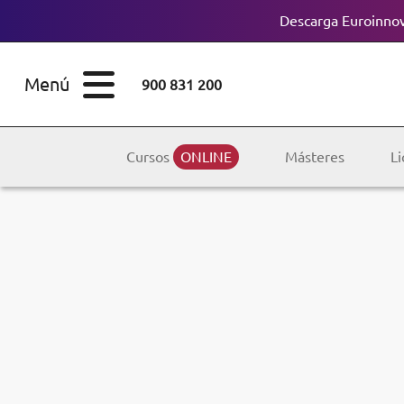
Descarga Euroinnov
ESTUDIOS
Cursos
Menú
900 831 200
Máster
ÁREAS
Licenciaturas
Cursos
ONLINE
Másteres
Li
ESTUDIOS
Doctorados
CONOCE EUROINNOVA
Maestría
BECAS Y
Diplomados
FINANCIACIÓN
Certificados de
Profesionalidad
RECURSOS
EDUCATIVOS