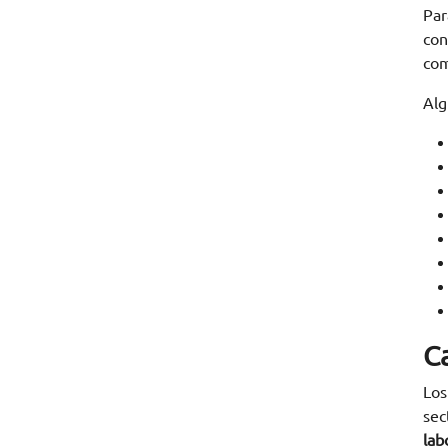
Par
con
com
Alg
C
Lo
sec
lab