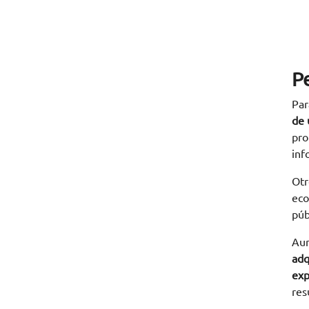
P
Par
de 
pro
inf
Otr
eco
púb
Aun
adq
exp
res