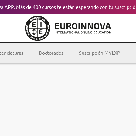
a APP. Más de 400 cursos te están esperando con tu suscripció
cenciaturas
Doctorados
Suscripción MYLXP