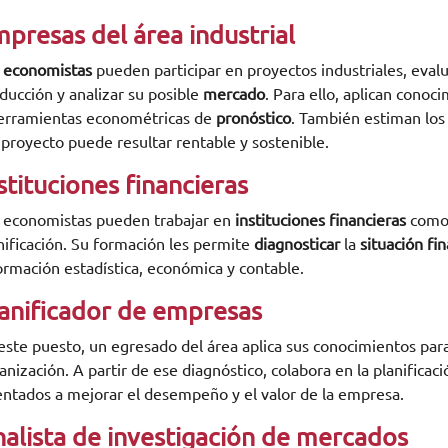
presas del área industrial
s
economistas
pueden participar en proyectos industriales, evalu
ducción y analizar su posible
mercado
. Para ello, aplican cono
erramientas econométricas de
pronóstico
. También estiman los 
 proyecto puede resultar rentable y sostenible.
stituciones financieras
 economistas pueden trabajar en
instituciones financieras
como a
nificación. Su formación les permite
diagnosticar
la
situación fi
ormación estadística, económica y contable.
anificador de empresas
este puesto, un egresado del área aplica sus conocimientos para
anización. A partir de ese diagnóstico, colabora en la planifica
entados a mejorar el desempeño y el valor de la empresa.
alista de investigación de mercados