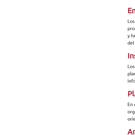
Em
Lo
pro
y h
del
In
Los
pla
inf
Pl
En 
org
ori
An