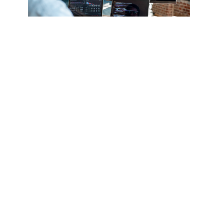
Plataformas de programación, el mundo
virtual
El mundo de la informática nunca fue más accesible que
en estos momentos, en que el mundo gira en torno al
mundo virtual y la computación...
Leer más
Ver todos los artículos
Acreditados como:
Reconocidos por: