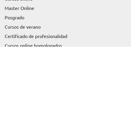
Master Online
Posgrado
Cursos de verano
Solicita información
Certificado de profesionalidad
Cursos online homologados
Somos Euroinnova
Sobre nosotros
Blog
Artículos
Rankings
Profesión
Contenido
Productos más demandados