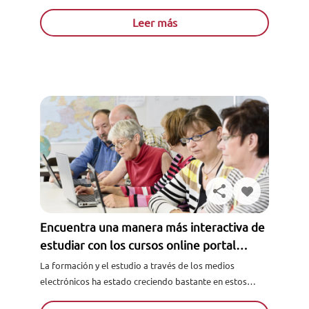
cierta, ¿sabes en realidad lo qué es la educación
primaria...
Leer más
Encuentra una manera más interactiva de
estudiar con los cursos online portal
alumno
La formación y el estudio a través de los medios
electrónicos ha estado creciendo bastante en estos
últimos años, y tiene una tendencia de crecimiento