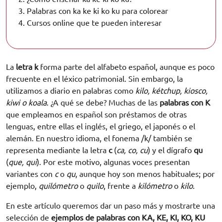
3.
Palabras con ka ke ki ko ku para colorear
4.
Cursos online que te pueden interesar
La
letra k
forma parte del alfabeto español, aunque es poco
frecuente en el léxico patrimonial. Sin embargo, la
utilizamos a diario en palabras como
kilo, kétchup, kiosco,
kiwi o koala
. ¿A qué se debe? Muchas de las
palabras con K
que empleamos en español son préstamos de otras
lenguas, entre ellas el inglés, el griego, el japonés o el
alemán. En nuestro idioma, el fonema /k/ también se
representa mediante la letra
c
(
ca, co, cu
) y el dígrafo
qu
(
que, qui
). Por este motivo, algunas voces presentan
variantes con
c
o
qu
, aunque hoy son menos habituales; por
ejemplo,
quilómetro
o
quilo
, frente a
kilómetro
o
kilo
.
En este artículo queremos dar un paso más y mostrarte una
selección de
ejemplos de palabras con KA, KE, KI, KO, KU