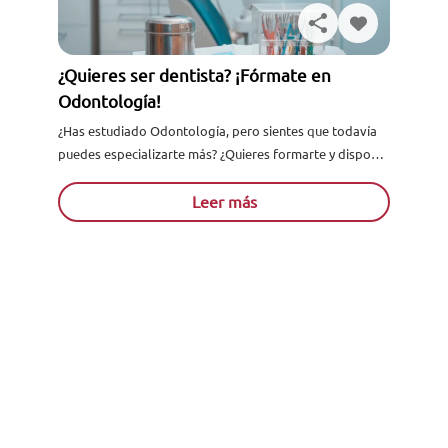
¿Quieres ser dentista? ¡Fórmate en
Odontología!
¿Has estudiado Odontología, pero sientes que todavía
puedes especializarte más? ¿Quieres formarte y disponer
de un perfil profesional mucho más completo y
multidisciplinar? ¡Fórmate ahora con...
Leer más
Solicita información
Ver todos los artículos
Acreditados como:
Reconocidos por: