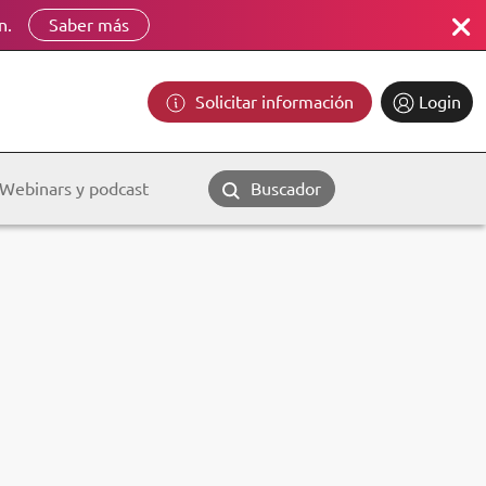
n.
Saber más
Solicitar información
Login
Webinars y podcast
Buscador