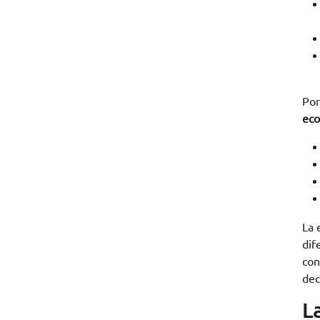
Por
ec
La 
dif
con
dec
La