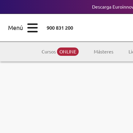
Descarga Euroinnov
ESTUDIOS
Cursos
Menú
900 831 200
Máster
ÁREAS
Licenciaturas
Cursos
ONLINE
Másteres
Li
ESTUDIOS
Doctorados
CONOCE EUROINNOVA
Maestría
BECAS Y
Diplomados
FINANCIACIÓN
Certificados de
Profesionalidad
RECURSOS
EDUCATIVOS