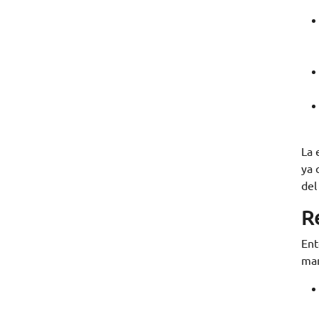
La 
ya 
del
R
Ent
man