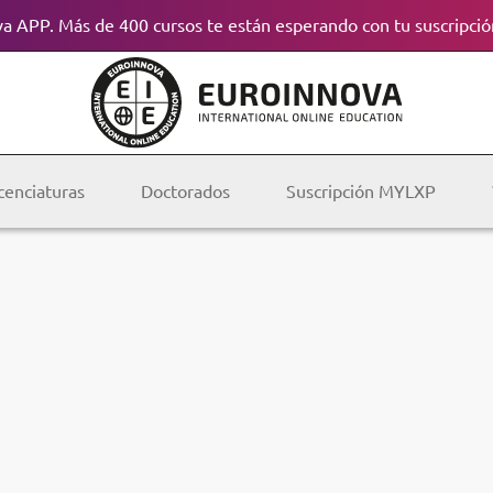
a APP. Más de 400 cursos te están esperando con tu suscripció
cenciaturas
Doctorados
Suscripción MYLXP