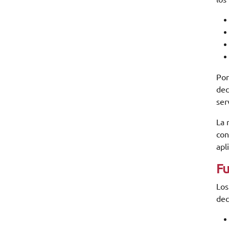
Por
dec
ser
La 
con
apl
Fu
Los
dec