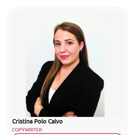
Cristina Polo Calvo
Solicita información
COPYWRITER