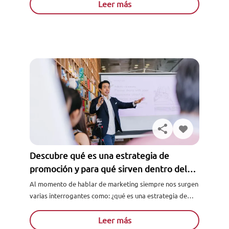
publicitarios han...
Leer más
Descubre qué es una estrategia de
promoción y para qué sirven dentro del
mercado de las ventas
Al momento de hablar de marketing siempre nos surgen
varias interrogantes como: ¿qué es una estrategia de
promoción? , ¿para qué sirve? , ¿por qué es necesaria?
etc...
Leer más