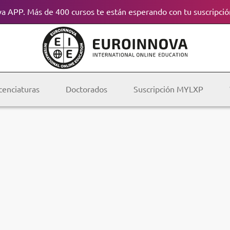
a APP. Más de 400 cursos te están esperando con tu suscripció
cenciaturas
Doctorados
Suscripción MYLXP