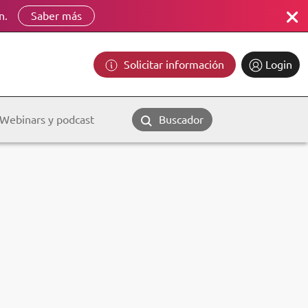
n.
Saber más
Solicitar información
Login
Webinars y podcast
Buscador