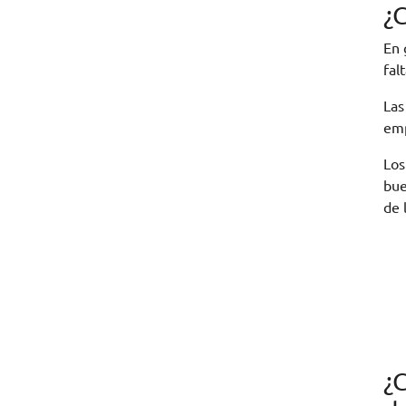
¿
En 
fal
Las
emp
Lo
bue
de 
¿