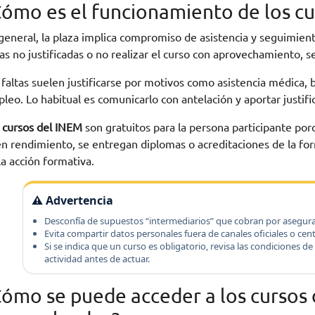
Cómo es el funcionamiento de los c
general, la plaza implica compromiso de asistencia y seguimien
tas no justificadas o no realizar el curso con aprovechamiento, s
 faltas suelen justificarse por motivos como asistencia médica, ba
leo. Lo habitual es comunicarlo con antelación y aportar justif
s
cursos del INEM
son gratuitos para la persona participante por
n rendimiento, se entregan diplomas o acreditaciones de la for
la acción formativa.
⚠️ Advertencia
Desconfía de supuestos “intermediarios” que cobran por asegur
Evita compartir datos personales fuera de canales oficiales o cen
Si se indica que un curso es obligatorio, revisa las condiciones 
actividad antes de actuar.
Cómo se puede acceder a los cursos