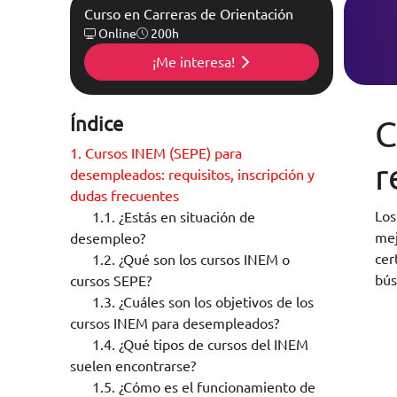
Curso en Carreras de Orientación
Online
200h
¡Me interesa!
Índice
C
1.
Cursos INEM (SEPE) para
r
desempleados: requisitos, inscripción y
dudas frecuentes
Los
1.1.
¿Estás en situación de
mej
desempleo?
cer
1.2.
¿Qué son los cursos INEM o
bús
cursos SEPE?
1.3.
¿Cuáles son los objetivos de los
cursos INEM para desempleados?
1.4.
¿Qué tipos de cursos del INEM
suelen encontrarse?
1.5.
¿Cómo es el funcionamiento de