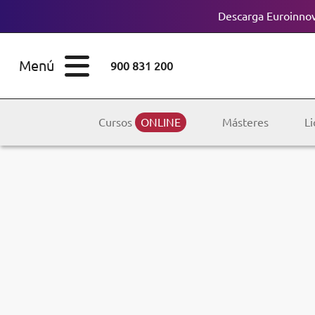
Descarga Euroinnov
ESTUDIOS
Cursos
Menú
900 831 200
Máster
ÁREAS
Licenciaturas
Cursos
ONLINE
Másteres
Li
ESTUDIOS
Doctorados
CONOCE EUROINNOVA
Maestría
BECAS Y
Diplomados
FINANCIACIÓN
Certificados de
Profesionalidad
RECURSOS
EDUCATIVOS