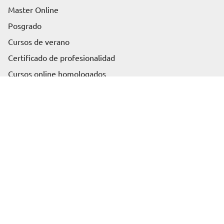
Master Online
Posgrado
Cursos de verano
Solicita información
Certificado de profesionalidad
Cursos online homologados
Somos Euroinnova
Sobre nosotros
Blog
Artículos
Rankings
Profesión
Contenido
Productos más demandados