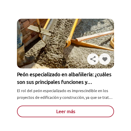
Peón especializado en albañilería: ¿cuáles
son sus principales funciones y
habilidades?
El rol del peón especializado es imprescindible en los
proyectos de edificación y construcción, ya que se trata
de un profesional con habilidades fundamentales para
lograr...
Leer más