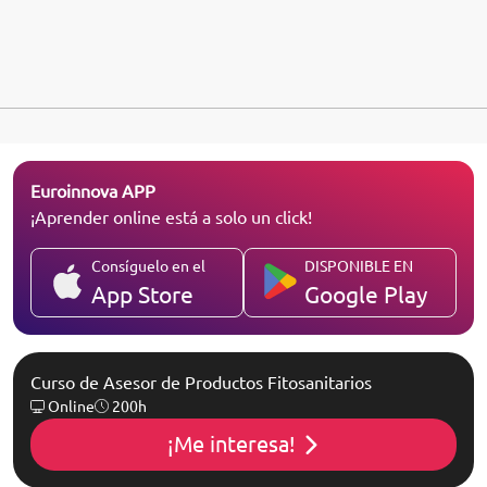
Euroinnova APP
¡Aprender online está a solo un click!
Consíguelo en el
DISPONIBLE EN
App Store
Google Play
Curso de Asesor de Productos Fitosanitarios
Online
200h
¡Me interesa!