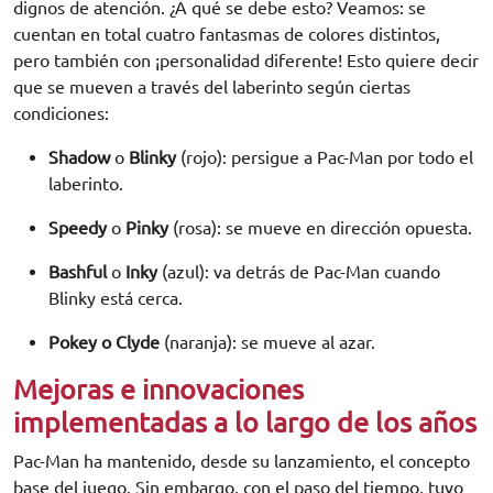
dignos de atención. ¿A qué se debe esto? Veamos: se
cuentan en total cuatro fantasmas de colores distintos,
pero también con ¡personalidad diferente! Esto quiere decir
que se mueven a través del laberinto según ciertas
condiciones:
Shadow
o
Blinky
(rojo): persigue a Pac-Man por todo el
laberinto.
Speedy
o
Pinky
(rosa): se mueve en dirección opuesta.
Bashful
o
Inky
(azul): va detrás de Pac-Man cuando
Blinky está cerca.
Pokey o Clyde
(naranja): se mueve al azar.
Mejoras e innovaciones
implementadas a lo largo de los años
Pac-Man ha mantenido, desde su lanzamiento, el concepto
base del juego. Sin embargo, con el paso del tiempo, tuvo