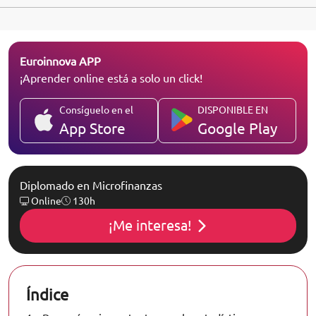
Euroinnova APP
¡Aprender online está a solo un click!
Consíguelo en el
DISPONIBLE EN
App Store
Google Play
Diplomado en Microfinanzas
Online
130h
¡Me interesa!
Índice