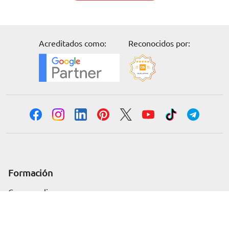
Acreditados como:
Reconocidos por:
Solicita información
Formación
Cursos online
Master Online
Posgrado