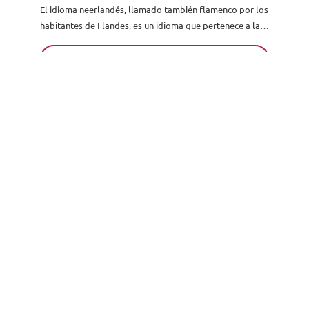
El idioma neerlandés, llamado también flamenco por los
Solicita información
habitantes de Flandes, es un idioma que pertenece a la
familia germánica, que a su vez es miembro...
Leer más
¿Proyectos de inglés para bachillerato
hechos fácilmente? Acá tenemos los
mejores consejos para que lo logres
Si eres estudiante de bachillerato (BGU), ciclo