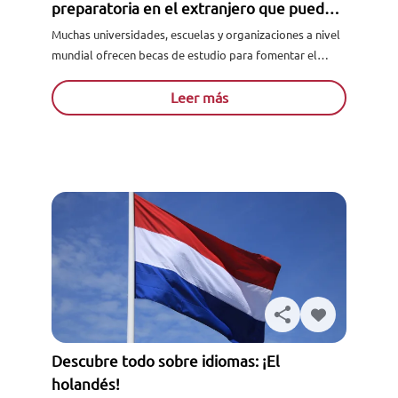
preparatoria en el extranjero que puedes
tomar
Muchas universidades, escuelas y organizaciones a nivel
mundial ofrecen becas de estudio para fomentar el
interés de los estudiantes por otras culturas. Este
intercambio académico y...
Leer más
Descubre todo sobre idiomas: ¡El
holandés!