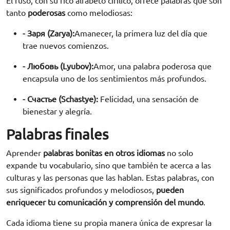
El ruso, con su rico alfabeto cirílico, ofrece palabras que son
tanto
poderosas
como melodiosas:
- Заря (Zarya):
Amanecer, la primera luz del día que
trae nuevos comienzos.
- Любовь (Lyubov):
Amor, una palabra poderosa que
encapsula uno de los sentimientos más profundos.
- Счастье (Schastye):
Felicidad, una sensación de
bienestar y alegría.
Palabras finales
Aprender
palabras bonitas en otros idiomas
no solo
expande tu vocabulario, sino que también te acerca a las
culturas y las personas que las hablan. Estas palabras, con
sus significados profundos y melodiosos,
pueden
enriquecer tu comunicación y comprensión del mundo
.
Cada idioma tiene su propia manera única de expresar la