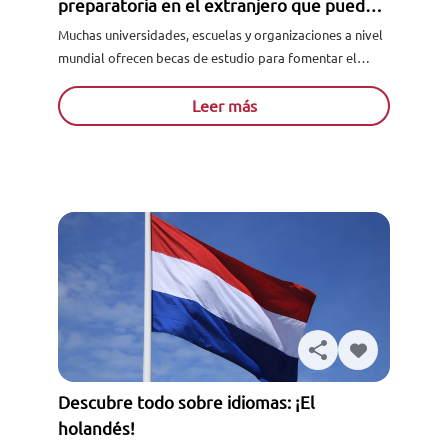
preparatoria en el extranjero que puedes
tomar
Muchas universidades, escuelas y organizaciones a nivel
mundial ofrecen becas de estudio para fomentar el
interés de los estudiantes por otras culturas. Este
intercambio académico y...
Leer más
Descubre todo sobre idiomas: ¡El
holandés!