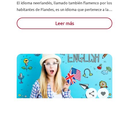
El idioma neerlandés, llamado también flamenco por los
habitantes de Flandes, es un idioma que pertenece a la
familia germánica, que a su vez es miembro...
Leer más
Solicita información
¿Proyectos de inglés para bachillerato
hechos fácilmente? Acá tenemos los
mejores consejos para que lo logres
Si eres estudiante de bachillerato (BGU), ciclo