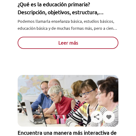
¿Qué es la educación primaria?
Descripción, objetivos, estructura,
asignaturas y más
Podemos llamarla enseñanza básica, estudios básicos,
educación básica y de muchas formas más, pero a ciencia
cierta, ¿sabes en realidad lo qué es la educación
primaria...
Leer más
Encuentra una manera más interactiva de