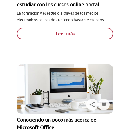
estudiar con los cursos online portal
alumno
La formación y el estudio a través de los medios
electrónicos ha estado creciendo bastante en estos
últimos años, y tiene una tendencia de crecimiento
igual...
Leer más
Conociendo un poco más acerca de
Microsoft Office