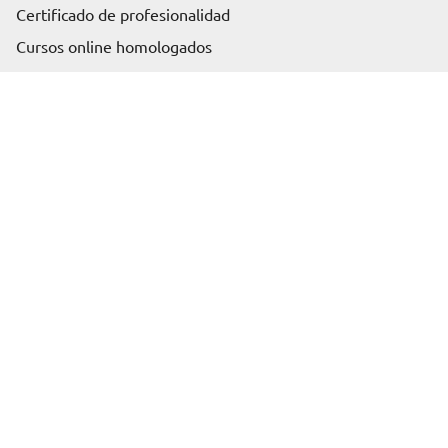
Certificado de profesionalidad
Solicita información
Cursos online homologados
Somos Euroinnova
Sobre nosotros
Blog
Artículos
Rankings
Profesión
Contenido
Productos más demandados
Glosario
Áreas de conocimiento