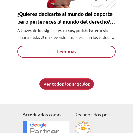
¿Quieres dedicarte al mundo del deporte
pero perteneces al mundo del derecho?
No hay problema
A través de los siguientes cursos, podrás hacerlo sin
lugar a duda. ¡Sigue leyendo para descubrirlos todos!
CURSOS DE DERECHO DEPORTIVO ¿Qué es el derecho
deportivo...
Leer más
Ver todos los artículos
Acreditados como:
Reconocidos por: