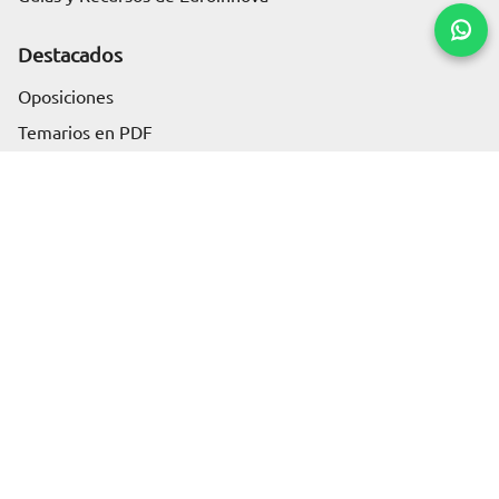
Destacados
Oposiciones
Solicita información
Temarios en PDF
Blogs más visitados
Black Friday
Cyber Monday
Test vocacional
ChatGPT gratis
Notas de corte
Artículos
Business
Health